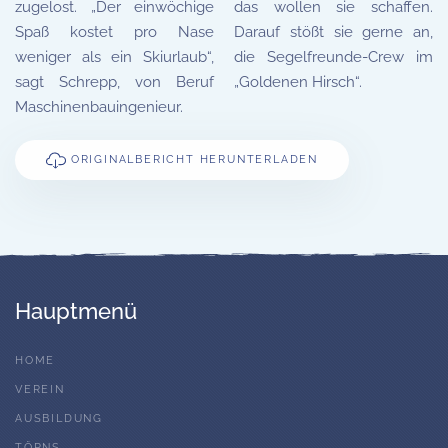
zugelost. „Der einwöchige
das wollen sie schaffen.
Spaß kostet pro Nase
Darauf stößt sie gerne an,
weniger als ein Skiurlaub“,
die Segelfreunde-Crew im
sagt Schrepp, von Beruf
„Goldenen Hirsch“.
Maschinenbauingenieur.
ORIGINAL­BERICHT HERUNTER­LADEN
Hauptmenü
HOME
VEREIN
AUSBILDUNG
TÖRNS