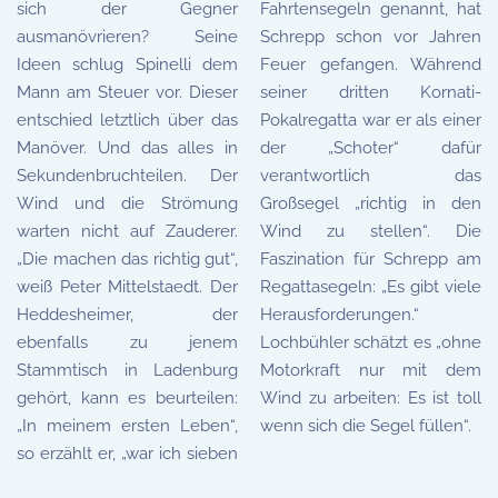
sich der Gegner
Fahrtensegeln genannt, hat
ausmanövrieren? Seine
Schrepp schon vor Jahren
Ideen schlug Spinelli dem
Feuer gefangen. Während
Mann am Steuer vor. Dieser
seiner dritten Kornati-
entschied letztlich über das
Pokalregatta war er als einer
Manöver. Und das alles in
der „Schoter“ dafür
Sekundenbruchteilen. Der
verantwortlich das
Wind und die Strömung
Großsegel „richtig in den
warten nicht auf Zauderer.
Wind zu stellen“. Die
„Die machen das richtig gut“,
Faszination für Schrepp am
weiß Peter Mittelstaedt. Der
Regattasegeln: „Es gibt viele
Heddesheimer, der
Herausforderungen.“
ebenfalls zu jenem
Lochbühler schätzt es „ohne
Stammtisch in Ladenburg
Motorkraft nur mit dem
gehört, kann es beurteilen:
Wind zu arbeiten: Es ist toll
„In meinem ersten Leben“,
wenn sich die Segel füllen“.
so erzählt er, „war ich sieben