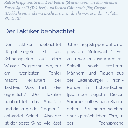
Ralf Schrepp und Stefan Lochbühler (Steuermann), die Mannheimer
Enrico Spinelli (Taktiker) und Jochen Götz sowie Jörg Gregor
(Heddesheim) und zwei Liechtensteiner den hervorragenden 9. Platz.
BILD: ZG
Der Taktiker beobachtet
Der Taktiker beobachtet
Jahre lang Skipper auf einer
„Regattasegeln ist wie
privaten Motoryacht.“ Erst
Schachspielen auf dem
2010 war er zusammen mit
Wasser: Es gewinnt der, der
Spinelli sowie weiteren
am wenigsten Fehler
Männern und Frauen aus
macht“ ,erläutert der
der Ladenburger „Hirsch“-
Taktiker. Was heißt das
Runde im holländischen
eigentlich? „Der Taktiker
Ijsselmeer segeln. Diesen
beobachtet das Spielfeld
Sommer soll es nach Sizilien
und die Züge des Gegners“ ,
gehen. Bei einem solchen
antwortet Spinelli. Also wo
eher gemächlichen Törn, in
ist der beste Wind, wie lässt
der Fachsprache